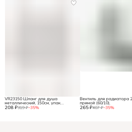
VR23150 Шланг для душа
Вентиль для радиатора 2
металлический, 150см, упак.
прямой (60/10),
208 ₽
блистер ТМ "VIEIR" (50/1шт),
265 ₽
319 ₽
−
35
%
407 ₽
−
35
%