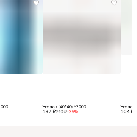
3000
Уголок (40*40) *3000
Уголок 
137 ₽
104 ₽
%
210 ₽
−
35
%
1