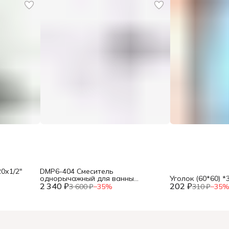
0х1/2"
DMP6-404 Смеситель
однорычажный для ванны
Уголок (60*60) *
2 340 ₽
(картридж Ø 40 мм)(12),
202 ₽
3 600 ₽
−
35
%
310 ₽
−
35