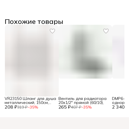
Похожие товары
VR23150 Шланг для душа
Вентиль для радиатора
DMP6-40
металлический, 150см,
20х1/2" прямой (60/10),
одноры
208 ₽
упак. блистер ТМ "VIEIR"
265 ₽
2 340 ₽
ванны (
319 ₽
−
35
%
407 ₽
−
35
%
(50/1шт),
мм)(12),