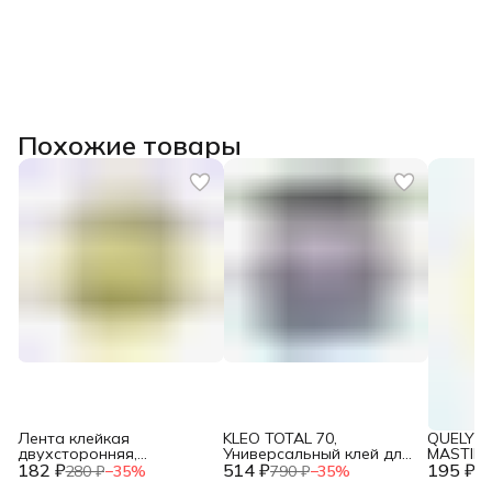
Похожие товары
Лента клейкая
KLEO TOTAL 70,
QUELYD 
двухсторонняя,
Универсальный клей для
MASTIFI
182 ₽
полипропиленовая
514 ₽
обоев, сыпучий,
195 ₽
370 г 1/
280 ₽
−
35
%
790 ₽
−
35
%
29
основа, клей - синт.