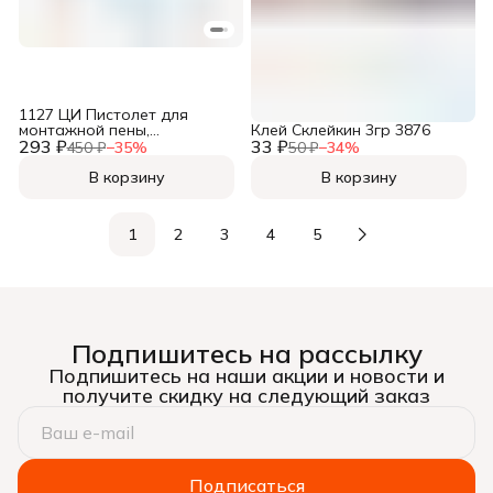
1127 ЦИ Пистолет для
монтажной пены,
Клей Склейкин 3гр 3876
293 ₽
пластиковый корпус,
33 ₽
450 ₽
−
35
%
50 ₽
−
34
%
В корзину
В корзину
1
2
3
4
5
Подпишитесь на рассылку
Подпишитесь на наши акции и новости и
получите скидку на следующий заказ
Подписаться