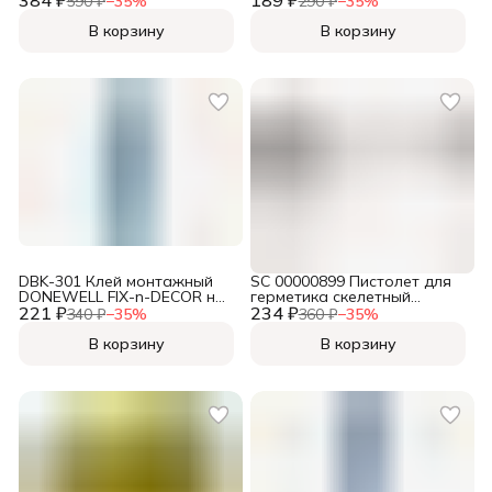
590 ₽
−
35
%
290 ₽
−
35
%
тюбике 85 мл
В корзину
В корзину
DBK-301 Клей монтажный
SC 00000899 Пистолет для
DONEWELL FIX-n-DECOR на
герметика скелетный
221 ₽
акриловой основе DBK-301,
234 ₽
усиленный с
340 ₽
−
35
%
360 ₽
−
35
%
морозостойкий, белый, 260
противокапельной
м
системой
В корзину
В корзину