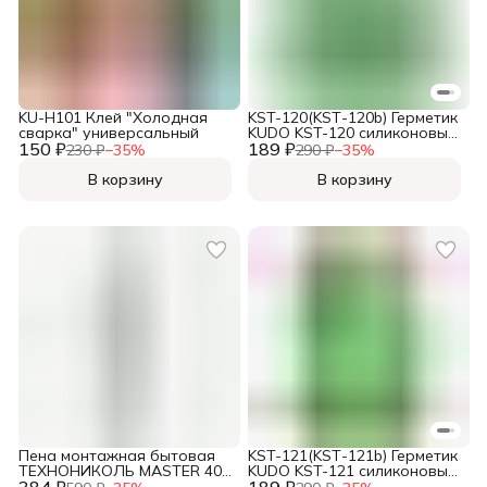
KU-H101 Клей "Холодная
KST-120(KSТ-120b) Герметик
сварка" универсальный
KUDO KST-120 силиконовый
150 ₽
189 ₽
санитарный прозрачный, в
230 ₽
−
35
%
290 ₽
−
35
%
тюбике 85 мл
В корзину
В корзину
Пена монтажная бытовая
KST-121(KSТ-121b) Герметик
ТЕХНОНИКОЛЬ MASTER 40
KUDO KST-121 силиконовый
384 ₽
625509
189 ₽
санитарный белый, в