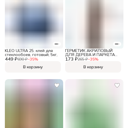
KLEO ULTRA 25. клей для
ГЕРМЕТИК АКРИЛОВЫЙ
стеклообоев, готовый, 5кг,
ДЛЯ ДЕРЕВА И ПАРКЕТА
449 ₽
173 ₽
БУК 280 МЛ (6) "KUDO" KSK-
690 ₽
−
35
%
265 ₽
−
35
%
314,
В корзину
В корзину