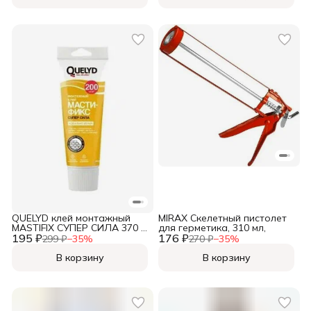
QUELYD клей монтажный
MIRAX Скелетный пистолет
MASTIFIX СУПЕР СИЛА 370 г
для герметика, 310 мл,
195 ₽
1/12 3685,
176 ₽
299 ₽
−
35
%
270 ₽
−
35
%
В корзину
В корзину