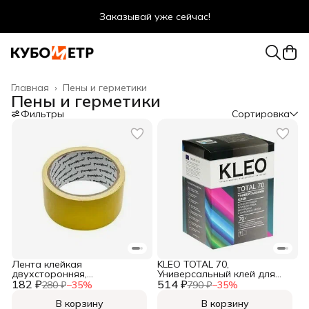
Оптовые цены даже для физ. лиц
Главная
›
Пены и герметики
Пены и герметики
Фильтры
Сортировка
Лента клейкая
KLEO TOTAL 70,
двухсторонняя,
Универсальный клей для
182 ₽
полипропиленовая основа,
514 ₽
обоев, сыпучий,
280 ₽
−
35
%
790 ₽
−
35
%
клей - синт. каучук,
48ммх10м, (шт.)
В корзину
В корзину