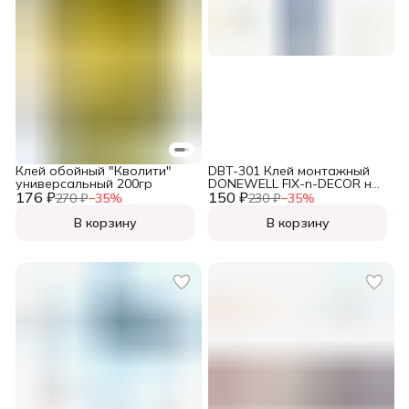
Клей обойный "Кволити"
DBT-301 Клей монтажный
универсальный 200гр
DONEWELL FIX-n-DECOR на
176 ₽
150 ₽
акриловой основе DBT-301,
270 ₽
−
35
%
230 ₽
−
35
%
морозостойкий, белый, 85
мл
В корзину
В корзину