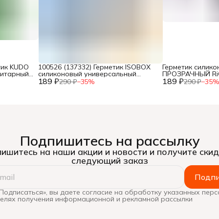
тик KUDO
100526 (137332) Герметик ISOBOX
Герметик силик
нитарный
силиконовый универсальный
ПРОЗРАЧНЫЙ RiCH
 мл
189 ₽
белый, 260 мл
189 ₽
290 ₽
−
35
%
290 ₽
−
35
Подпишитесь на рассылку
ишитесь на наши акции и новости и получите скид
следующий заказ
Подпи
Подписаться», вы даете согласие на обработку указанных пер
целях получения информационной и рекламной рассылки