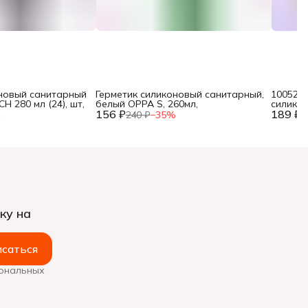
оновый санитарный
Герметик силиконовый санитарный,
100527 
 280 мл (24), шт,
белый OPPA S, 260мл,
силико
156 ₽
189 ₽
бесцвет
%
240 ₽
−
35
%
2
ку на
саться
сональных