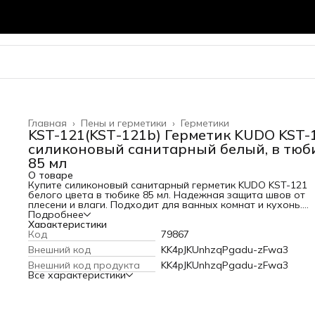
Главная
›
Пены и герметики
›
Герметики
KST-121(KSТ-121b) Герметик KUDO KST-
силиконовый санитарный белый, в тюб
85 мл
О товаре
Купите силиконовый санитарный герметик KUDO KST-121
белого цвета в тюбике 85 мл. Надежная защита швов от
плесени и влаги. Подходит для ванных комнат и кухонь.
Закажите в Кубометре с доставкой по Владимиру.
Подробнее
Характеристики
Код
79867
Внешний код
KK4pJKUnhzqPgadu-zFwa3
Внешний код продукта
KK4pJKUnhzqPgadu-zFwa3
Все характеристики