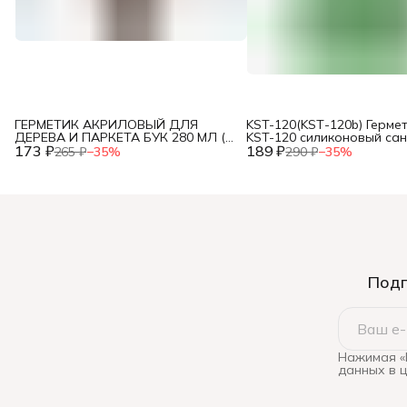
ГЕРМЕТИК АКРИЛОВЫЙ ДЛЯ
KST-120(KSТ-120b) Герме
ДЕРЕВА И ПАРКЕТА БУК 280 МЛ (6)
KST-120 силиконовый са
173 ₽
"KUDO" KSK-314,
189 ₽
прозрачный, в тюбике 85
265 ₽
−
35
%
290 ₽
−
35
%
Подп
Нажимая «
данных в 