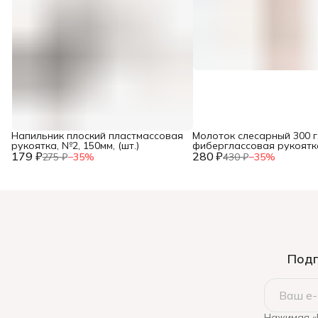
Напильник плоский пластмассовая
Молоток слесарный 300 г
рукоятка, №2, 150мм, (шт.)
фиберглассовая рукоятка,
179 ₽
280 ₽
275 ₽
−
35
%
430 ₽
−
35
%
Подп
Нажимая «