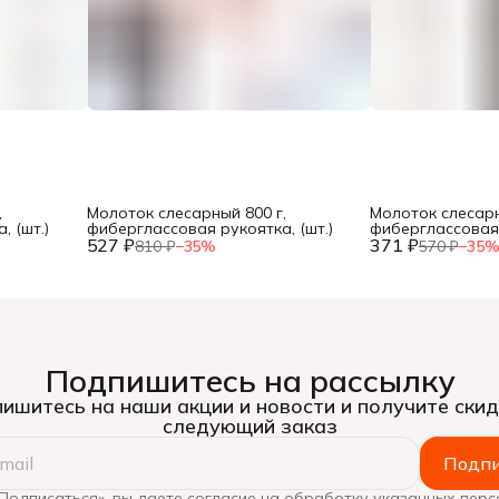
,
Молоток слесарный 800 г,
Молоток слесарн
 (шт.)
фиберглассовая рукоятка, (шт.)
фиберглассовая 
527 ₽
371 ₽
810 ₽
−
35
%
570 ₽
−
35
Подпишитесь на рассылку
ишитесь на наши акции и новости и получите скид
следующий заказ
Подпи
Подписаться», вы даете согласие на обработку указанных пер