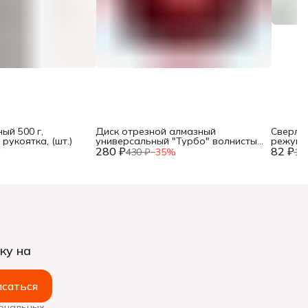
ый 500 г,
Диск отрезной алмазный
Сверло 
рукоятка, (шт.)
универсальный "Турбо" волнистый
режущи
280 ₽
профиль, 125х22,2мм, (шт.)
82 ₽
хвостов
%
430 ₽
−
35
%
12
ку на
саться
сональных