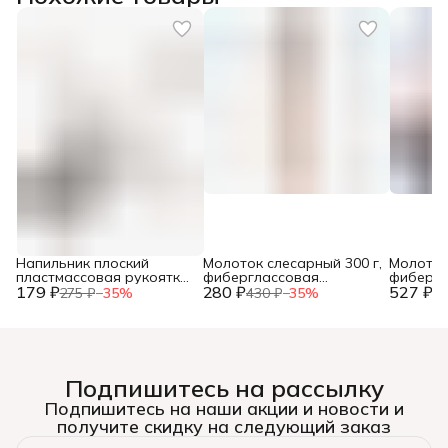
Напильник плоский
Молоток слесарный 300 г,
Молоток
пластмассовая рукоятка,
фиберглассовая
фибергл
179 ₽
№2, 150мм, (шт.)
280 ₽
рукоятка, (шт.)
527 ₽
рукоятка
275 ₽
−
35
%
430 ₽
−
35
%
81
Подпишитесь на рассылку
Подпишитесь на наши акции и новости и
получите скидку на следующий заказ