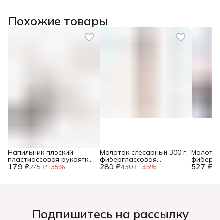
Похожие товары
Напильник плоский
Молоток слесарный 300 г,
Молоток
пластмассовая рукоятка,
фиберглассовая
фибергл
179 ₽
№2, 150мм, (шт.)
280 ₽
рукоятка, (шт.)
527 ₽
рукоятка
275 ₽
−
35
%
430 ₽
−
35
%
81
Подпишитесь на рассылку