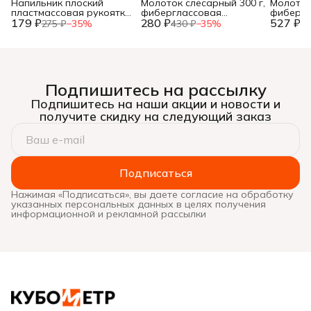
Напильник плоский
Молоток слесарный 300 г,
Молоток
пластмассовая рукоятка,
фиберглассовая
фибергл
179 ₽
№2, 150мм, (шт.)
280 ₽
рукоятка, (шт.)
527 ₽
рукоятка
275 ₽
−
35
%
430 ₽
−
35
%
81
Подпишитесь на рассылку
Подпишитесь на наши акции и новости и
получите скидку на следующий заказ
Подписаться
Нажимая «Подписаться», вы даете согласие на обработку
указанных персональных данных в целях получения
информационной и рекламной рассылки