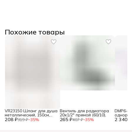
Похожие товары
VR23150 Шланг для душа
Вентиль для радиатора
DMP6-40
металлический, 150см,
20х1/2" прямой (60/10),
одноры
208 ₽
упак. блистер ТМ "VIEIR"
265 ₽
2 340 ₽
ванны (
319 ₽
−
35
%
407 ₽
−
35
%
(50/1шт),
мм)(12),