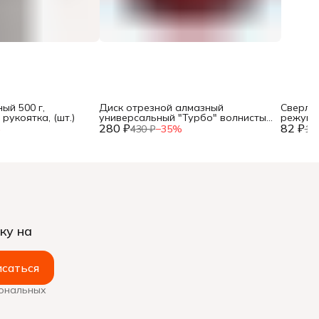
ый 500 г,
Диск отрезной алмазный
Сверло 
рукоятка, (шт.)
универсальный "Турбо" волнистый
режущи
280 ₽
профиль, 125х22,2мм, (шт.)
82 ₽
хвостов
%
430 ₽
−
35
%
12
ку на
саться
сональных