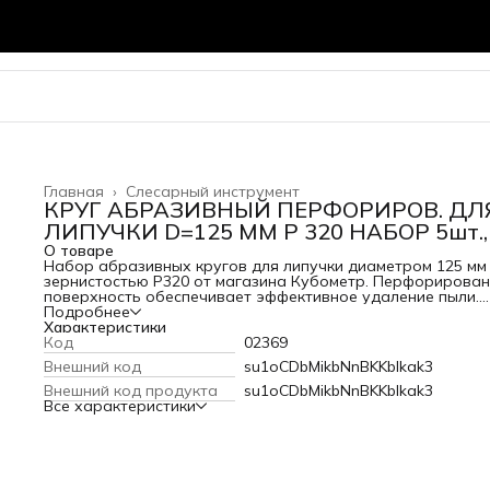
Главная
›
Слесарный инструмент
КРУГ АБРАЗИВНЫЙ ПЕРФОРИРОВ. ДЛ
ЛИПУЧКИ D=125 ММ Р 320 НАБОР 5шт.,
О товаре
Набор абразивных кругов для липучки диаметром 125 мм
зернистостью P320 от магазина Кубометр. Перфорирова
поверхность обеспечивает эффективное удаление пыли.
Подходит для финишной шлифовки. Купить во Владимире.
Подробнее
Характеристики
Код
02369
Внешний код
su1oCDbMikbNnBKKblkak3
Внешний код продукта
su1oCDbMikbNnBKKblkak3
Все характеристики