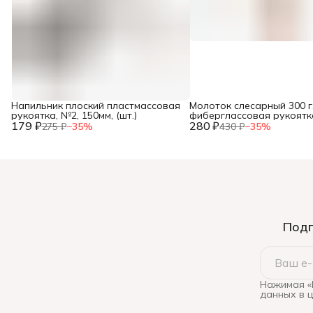
Напильник плоский пластмассовая
Молоток слесарный 300 г
рукоятка, №2, 150мм, (шт.)
фиберглассовая рукоятка,
179 ₽
280 ₽
275 ₽
−
35
%
430 ₽
−
35
%
Подп
Нажимая «
данных в 