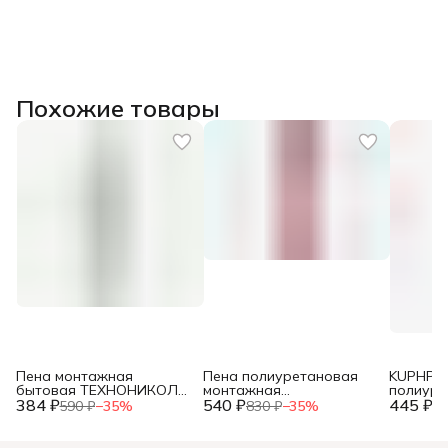
Похожие товары
Пена монтажная
Пена полиуретановая
KUPHP1
бытовая ТЕХНОНИКОЛЬ
монтажная
полиуре
384 ₽
MASTER 40 625509
540 ₽
профессиональная
445 ₽
монтаж
590 ₽
−
35
%
830 ₽
−
35
%
68
Donewell 65 огнестойкая
професс
всесезонная
всесезо
HOME65 