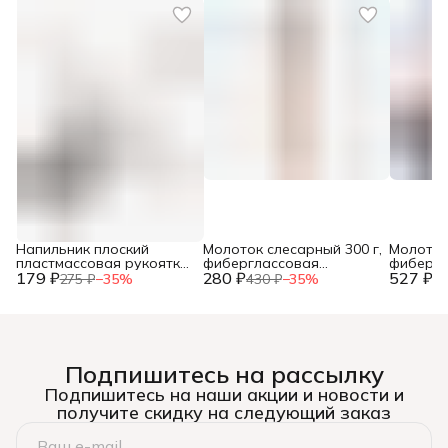
Напильник плоский
Молоток слесарный 300 г,
Молоток
пластмассовая рукоятка,
фиберглассовая
фибергл
179 ₽
№2, 150мм, (шт.)
280 ₽
рукоятка, (шт.)
527 ₽
рукоятка
275 ₽
−
35
%
430 ₽
−
35
%
81
Подпишитесь на рассылку
Подпишитесь на наши акции и новости и
получите скидку на следующий заказ