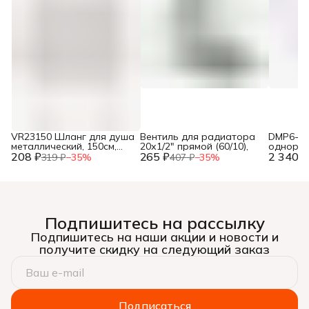
VR23150 Шланг для душа
Вентиль для радиатора
DMP6-40
металлический, 150см,
20х1/2" прямой (60/10),
одноры
208 ₽
упак. блистер ТМ "VIEIR"
265 ₽
2 340 ₽
ванны (
319 ₽
−
35
%
407 ₽
−
35
%
(50/1шт),
мм)(12),
Подпишитесь на рассылку
Подпишитесь на наши акции и новости и
получите скидку на следующий заказ
Подписаться