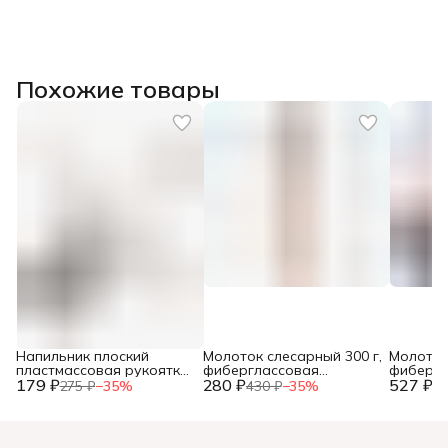
Похожие товары
Напильник плоский
Молоток слесарный 300 г,
Молоток
пластмассовая рукоятка,
фиберглассовая
фибергл
179 ₽
№2, 150мм, (шт.)
280 ₽
рукоятка, (шт.)
527 ₽
рукоятка
275 ₽
−
35
%
430 ₽
−
35
%
81