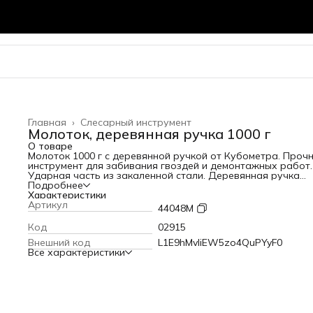
Главная
›
Слесарный инструмент
Молоток, деревянная ручка 1000 г
О товаре
Молоток 1000 г с деревянной ручкой от Кубометра. Проч
инструмент для забивания гвоздей и демонтажных работ.
Ударная часть из закаленной стали. Деревянная ручка
обеспечивает надежный хват. Купить молоток во Владими
Подробнее
доставкой.
Характеристики
Артикул
44048М
Код
02915
Внешний код
L1E9hMvliEW5zo4QuPYyF0
Все характеристики