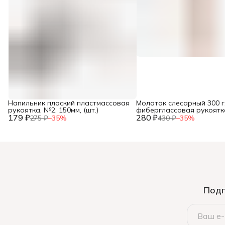
Напильник плоский пластмассовая
Молоток слесарный 300 г
рукоятка, №2, 150мм, (шт.)
фиберглассовая рукоятка,
179 ₽
280 ₽
275 ₽
−
35
%
430 ₽
−
35
%
Подп