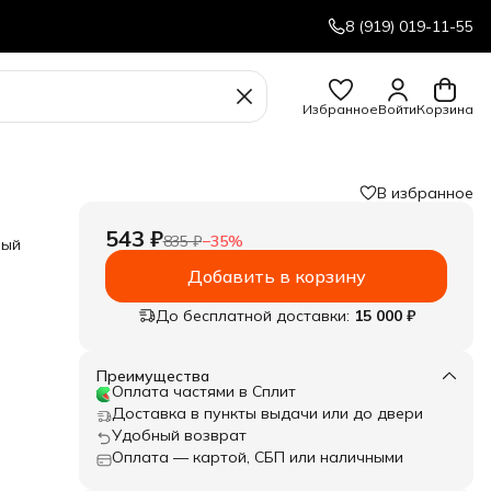
8 (919) 019-11-55
Избранное
Войти
Корзина
В избранное
543 ₽
835 ₽
−
35
%
ный
Добавить в корзину
ре с
До бесплатной доставки:
15 000 ₽
Преимущества
Оплата частями в Сплит
Доставка в пункты выдачи или до двери
Удобный возврат
Оплата — картой, СБП или наличными