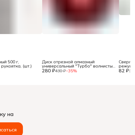
ый 500 г,
Диск отрезной алмазный
Сверло 
рукоятка, (шт.)
универсальный "Турбо" волнистый
режущи
280 ₽
профиль, 125х22,2мм, (шт.)
82 ₽
хвостов
%
430 ₽
−
35
%
12
ку на
саться