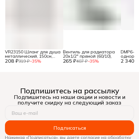
VR23150 Шланг для душа
Вентиль для радиатора
DMP6-40
металлический, 150см,
20х1/2" прямой (60/10),
одноры
208 ₽
упак. блистер ТМ "VIEIR"
265 ₽
2 340 ₽
ванны (
319 ₽
−
35
%
407 ₽
−
35
%
(50/1шт),
мм)(12),
Подпишитесь на рассылку
Подпишитесь на наши акции и новости и
получите скидку на следующий заказ
Подписаться
Нажимая «Подписаться», вы даете согласие на обработку