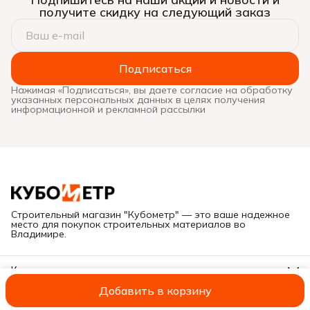
получите скидку на следующий заказ
Подписаться
Нажимая «Подписаться», вы даете согласие на обработку
указанных персональных данных в целях получения
информационной и рекламной рассылки
Строительный магазин "Кубометр" — это ваше надежное
место для покупок строительных материалов во
Владимире.
Контакты
Адрес
Добавить в корзину
Г. Владимир, ул. Куйбышева, дом 28Е
ИП Савельева А.В.
Оплата
Доставка
Правила возврата
Реквиз
Иван