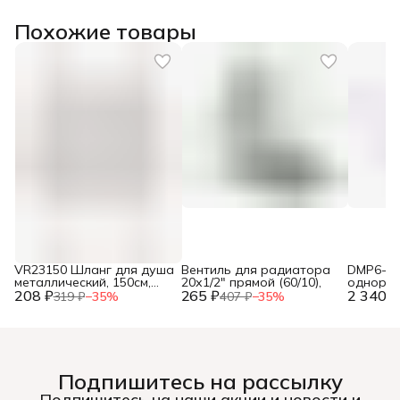
Похожие товары
VR23150 Шланг для душа
Вентиль для радиатора
DMP6-40
металлический, 150см,
20х1/2" прямой (60/10),
одноры
208 ₽
упак. блистер ТМ "VIEIR"
265 ₽
2 340 ₽
ванны (
319 ₽
−
35
%
407 ₽
−
35
%
(50/1шт),
мм)(12),
Подпишитесь на рассылку
Подпишитесь на наши акции и новости и