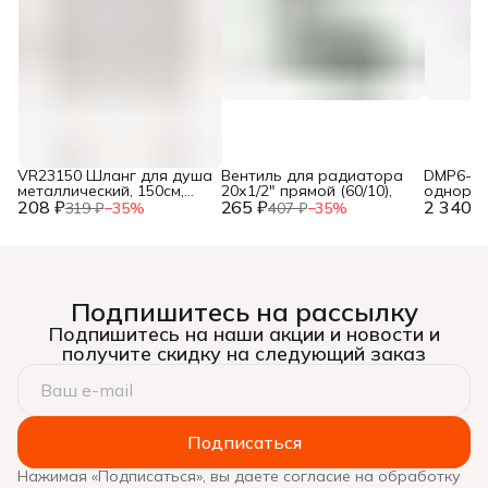
VR23150 Шланг для душа
Вентиль для радиатора
DMP6-40
металлический, 150см,
20х1/2" прямой (60/10),
одноры
208 ₽
упак. блистер ТМ "VIEIR"
265 ₽
2 340 ₽
ванны (
319 ₽
−
35
%
407 ₽
−
35
%
(50/1шт),
мм)(12),
Подпишитесь на рассылку
Подпишитесь на наши акции и новости и
получите скидку на следующий заказ
Подписаться
Нажимая «Подписаться», вы даете согласие на обработку