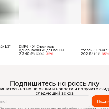
0х1/2"
DMP6-404 Смеситель
однорычажный для ванны
Уголок (60*60) *
2 340 ₽
(картридж Ø 40 мм)(12),
202 ₽
3 600 ₽
−
35
%
310 ₽
−
35
Подпишитесь на рассылку
ишитесь на наши акции и новости и получите скид
следующий заказ
Подпи
Подписаться», вы даете согласие на обработку указанных пер