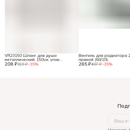
VR23150 Шланг для душа
Вентиль для радиатора 2
металлический, 150см, упак.
прямой (60/10),
208 ₽
блистер ТМ "VIEIR" (50/1шт),
265 ₽
319 ₽
−
35
%
407 ₽
−
35
%
Подп
Нажимая «