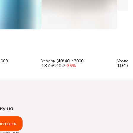
3000
Уголок (40*40) *3000
Уголок 
137 ₽
104 ₽
%
210 ₽
−
35
%
1
ку на
саться
сональных