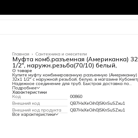
Главная
›
Сантехника и смесители
Муфта комб.разъемная (Американка) 32
1/2", наружн.резьба(70/10) белый,
О товаре
Купите муфту комбинированную разъемную (Американку)
32х1 1/2" с наружной резьбой, белую, в магазине Кубомет
Надежное соединение для труб. Быстрая доставка по
Владимиру.
Подробнее
Характеристики
Код
00860
Внешний код
QB7HxXeOih0JSKnSuSZxu1
Внешний код продукта
QB7HxXeOih0JSKnSuSZxu1
Все характеристики