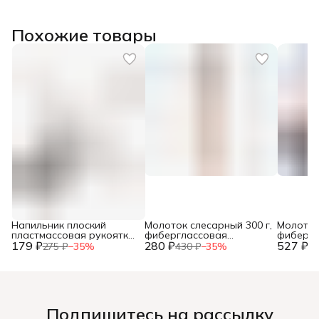
Похожие товары
Напильник плоский
Молоток слесарный 300 г,
Молоток
пластмассовая рукоятка,
фиберглассовая
фибергл
179 ₽
№2, 150мм, (шт.)
280 ₽
рукоятка, (шт.)
527 ₽
рукоятка
275 ₽
−
35
%
430 ₽
−
35
%
81
Подпишитесь на рассылку